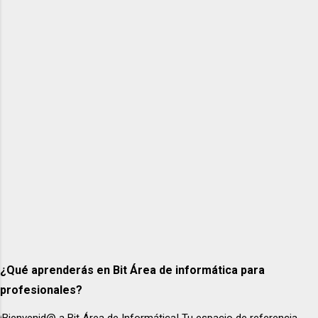
que todas las consultas y procedimientos se
ejecuten en la base de datos deseada. Paso 2:
Consultar las tablas involucradas En nuestro
ejemplo trabajaremos con dos tablas: clientes
y pedidos . Es recomendable revisar su
contenido antes de realizar cualquier
operación: -- Consultar tabla de clientes
SELECT * FROM tiendaonline.clientes AS c; --
Consultar tabla de pedidos SELECT * FROM
tiendaonline.pedidos AS p; Esto nos permite
confir...
¿Qué aprenderás en Bit Área de informática para
profesionales?
¡Bienvenid@ a Bit Área de Informática! Tu espacio de referencia