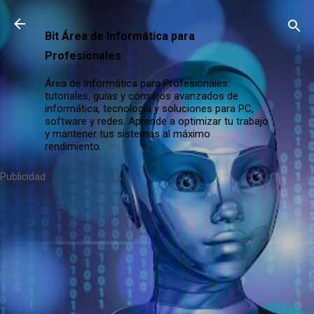
Ir al contenido principal
Bit Área de Informática para
Profesionales
Área de Informática para Profesionales:
tutoriales, guías y consejos avanzados de
informática, tecnología y soluciones para PC,
software y redes. Aprende a optimizar tu trabajo
y mantener tus sistemas al máximo
rendimiento.
Publicidad