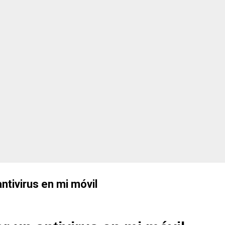
, sus ventajas, inconvenientes y lo que podemos esperar durante los
di y por qué sigue s...
ntivirus en mi móvil