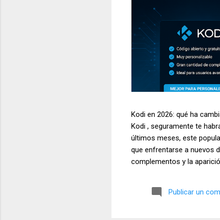
Kodi en 2026: qué ha cambia
Kodi , seguramente te habr
últimos meses, este popula
que enfrentarse a nuevos de
complementos y la aparició
siendo una de las aplicacio
televisores, ordenadores, d
Publicar un com
temas más buscados por los
multimedia. En este artícul