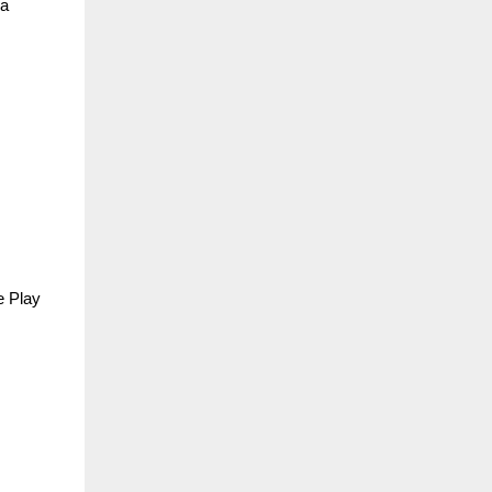
la
le
Play