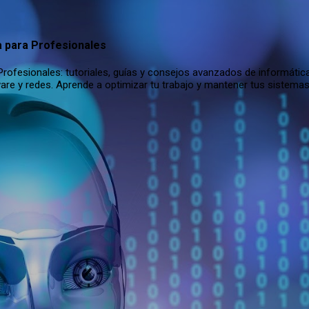
Ir al contenido principal
a para Profesionales
rofesionales: tutoriales, guías y consejos avanzados de informática
are y redes. Aprende a optimizar tu trabajo y mantener tus sistema