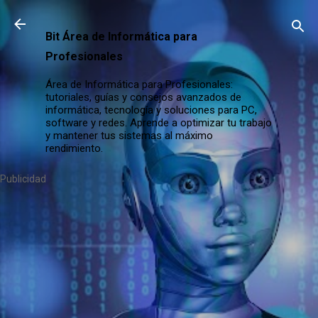
Ir al contenido principal
Bit Área de Informática para
Profesionales
Área de Informática para Profesionales:
tutoriales, guías y consejos avanzados de
informática, tecnología y soluciones para PC,
software y redes. Aprende a optimizar tu trabajo
y mantener tus sistemas al máximo
rendimiento.
Publicidad