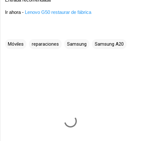
Ir ahora -
Lenovo G50 restaurar de fábrica
Móviles
reparaciones
Samsung
Samsung A20
C
o
m
e
n
t
a
r
i
o