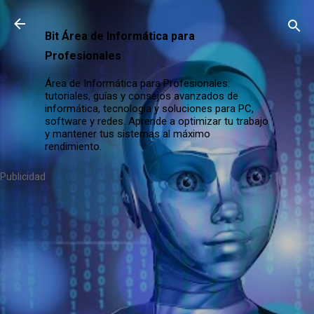
Ir al contenido principal
Bit Área de Informática para
Profesionales
Área de Informática para Profesionales:
tutoriales, guías y consejos avanzados de
informática, tecnología y soluciones para PC,
software y redes. Aprende a optimizar tu trabajo
y mantener tus sistemas al máximo
rendimiento.
Publicidad