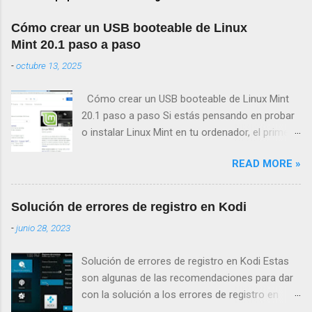
Cómo crear un USB booteable de Linux
Mint 20.1 paso a paso
-
octubre 13, 2025
Cómo crear un USB booteable de Linux Mint
20.1 paso a paso Si estás pensando en probar
o instalar Linux Mint en tu ordenador, el primer
paso será crear un USB booteable de Linux
READ MORE »
Mint 20.1 . Este proceso te permitirá iniciar el
sistema operativo desde una memoria USB, sin
necesidad de modificar tu disco duro hasta que
Solución de errores de registro en Kodi
decidas hacerlo. A continuación te explicamos
-
junio 28, 2023
cómo crear un USB de arranque con Linux Mint
20.1 paso a paso , qué herramientas necesitas
Solución de errores de registro en Kodi Estas
y cómo iniciar tu PC desde él. Tabla de
son algunas de las recomendaciones para dar
contenidos Qué necesitas para crear un USB
con la solución a los errores de registro en
booteable de Linux Mint Descarga de Linux Mint
Kodi . Para ello, activaremos el registro de