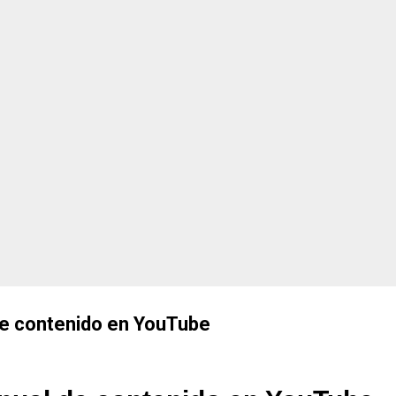
, sus ventajas, inconvenientes y lo que podemos esperar durante los
di y por qué sigue s...
de contenido en YouTube