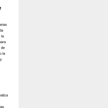
e
arias
da
 la
para
 de
o la
 y
ealiza
las