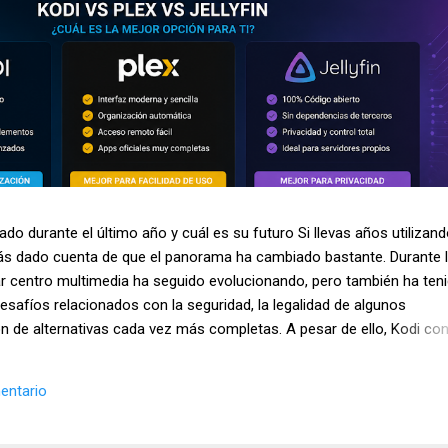
do durante el último año y cuál es su futuro Si llevas años utilizan
ás dado cuenta de que el panorama ha cambiado bastante. Durante 
r centro multimedia ha seguido evolucionando, pero también ha ten
safíos relacionados con la seguridad, la legalidad de algunos
n de alternativas cada vez más completas. A pesar de ello, Kodi con
nes más utilizadas para organizar y reproducir contenido multimedia
ispositivos Android y sistemas Linux. Además, sigue siendo uno de 
entario
 usuarios interesados en el streaming y la gestión de bibliotecas
o analizamos la situación actual de Kodi en 2026, los cambios más