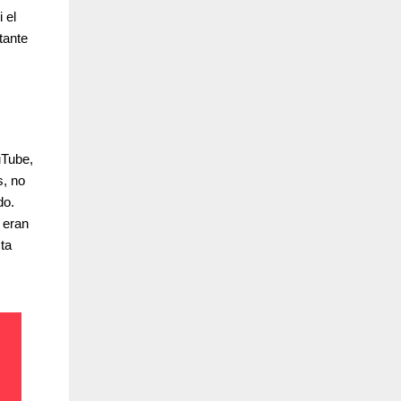
 el
tante
uTube,
s, no
do.
 eran
ta