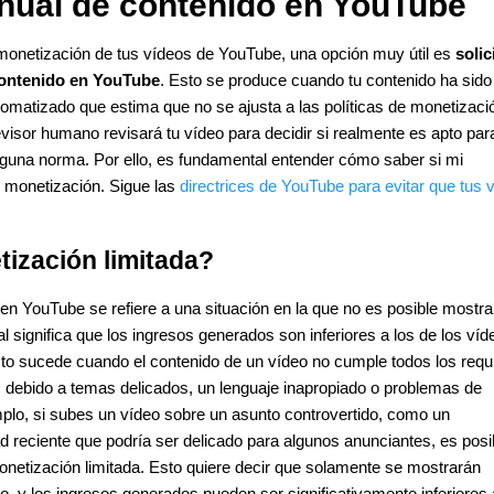
nual de contenido en YouTube
 monetización de tus vídeos de YouTube, una opción muy útil es
solic
contenido en YouTube
. Esto se produce cuando tu contenido ha sido
omatizado que estima que no se ajusta a las políticas de monetizaci
visor humano revisará tu vídeo para decidir si realmente es apto para
alguna norma. Por ello, es fundamental entender cómo saber si mi
e monetización. Sigue las
directrices de YouTube para evitar que tus 
tización limitada?
en YouTube se refiere a una situación en la que no es posible mostra
l significa que los ingresos generados son inferiores a los de los víd
to sucede cuando el contenido de un vídeo no cumple todos los requi
s debido a temas delicados, un lenguaje inapropiado o problemas de
plo, si subes un vídeo sobre un asunto controvertido, como un
d reciente que podría ser delicado para algunos anunciantes, es posi
netización limitada. Esto quiere decir que solamente se mostrarán
o, y los ingresos generados pueden ser significativamente inferiores 