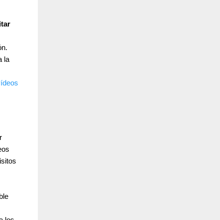
itar
ón.
 la
vídeos
r
eos
sitos
ble
a los