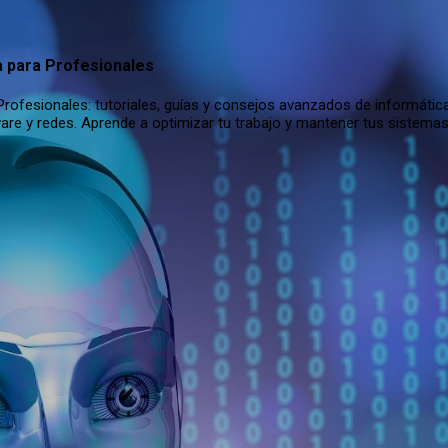
Ir al contenido principal
a para Profesionales
rofesionales: tutoriales, guías y consejos avanzados de informática
are y redes. Aprende a optimizar tu trabajo y mantener tus sistema