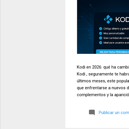
Kodi en 2026: qué ha cambia
Kodi , seguramente te habr
últimos meses, este popula
que enfrentarse a nuevos de
complementos y la aparició
siendo una de las aplicacio
televisores, ordenadores, d
Publicar un com
temas más buscados por los
multimedia. En este artícul