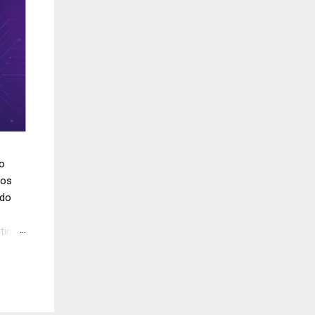
do
los
ido
tinúa
 en
los