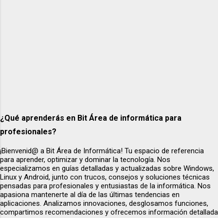
contenido antes de realizar cualquier
operación: -- Consultar tabla de clientes
SELECT * FROM tiendaonline.clientes AS c; --
Consultar tabla de pedidos SELECT * FROM
tiendaonline.pedidos AS p; Esto nos permite
confir...
¿Qué aprenderás en Bit Área de informática para
profesionales?
¡Bienvenid@ a Bit Área de Informática! Tu espacio de referencia
para aprender, optimizar y dominar la tecnología. Nos
especializamos en guías detalladas y actualizadas sobre Windows,
Linux y Android, junto con trucos, consejos y soluciones técnicas
pensadas para profesionales y entusiastas de la informática. Nos
apasiona mantenerte al día de las últimas tendencias en
aplicaciones. Analizamos innovaciones, desglosamos funciones,
compartimos recomendaciones y ofrecemos información detallada