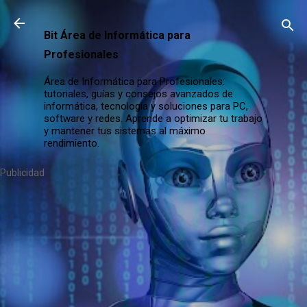
Ir al contenido principal
Bit Área de Informática para
Profesionales
Área de Informática para Profesionales:
tutoriales, guías y consejos avanzados de
informática, tecnología y soluciones para PC,
software y redes. Aprende a optimizar tu trabajo
y mantener tus sistemas al máximo
rendimiento.
Publicidad