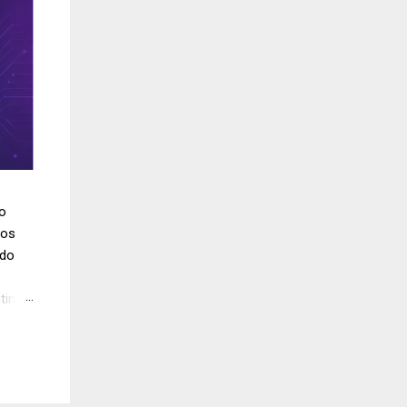
do
los
ido
tinúa
 en
los