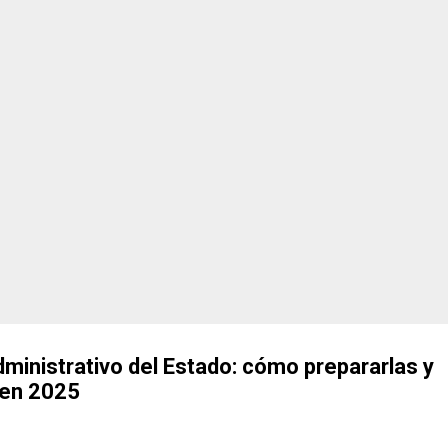
, sus ventajas, inconvenientes y lo que podemos esperar durante los
di y por qué sigue s...
ministrativo del Estado: cómo prepararlas y
 en 2025