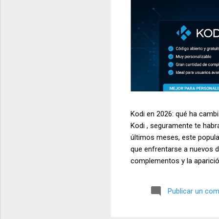
Kodi en 2026: qué ha cambia
Kodi , seguramente te habr
últimos meses, este popula
que enfrentarse a nuevos de
complementos y la aparició
siendo una de las aplicacio
televisores, ordenadores, d
Publicar un com
temas más buscados por los
multimedia. En este artícul