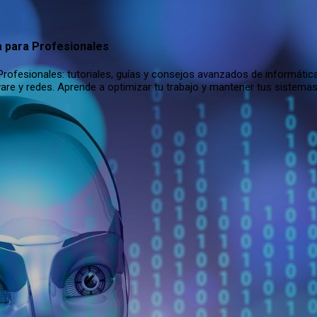
Ir al contenido principal
a para Profesionales
rofesionales: tutoriales, guías y consejos avanzados de informática
are y redes. Aprende a optimizar tu trabajo y mantener tus sistema