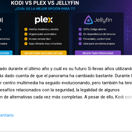
do durante el último año y cuál es su futuro Si llevas años utilizan
ás dado cuenta de que el panorama ha cambiado bastante. Durante 
r centro multimedia ha seguido evolucionando, pero también ha ten
safíos relacionados con la seguridad, la legalidad de algunos
n de alternativas cada vez más completas. A pesar de ello, Kodi con
nes más utilizadas para organizar y reproducir contenido multimedia
ispositivos Android y sistemas Linux. Además, sigue siendo uno de 
entario
 usuarios interesados en el streaming y la gestión de bibliotecas
o analizamos la situación actual de Kodi en 2026, los cambios más