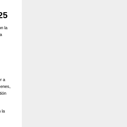
25
n la
la
r a
menes,
tión
 la