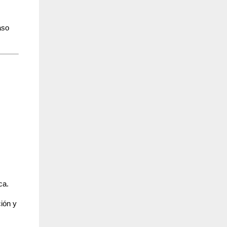
aso
ca.
ción y