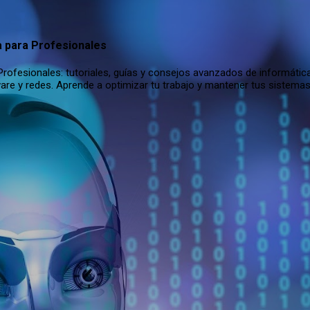
Ir al contenido principal
a para Profesionales
rofesionales: tutoriales, guías y consejos avanzados de informática
are y redes. Aprende a optimizar tu trabajo y mantener tus sistema