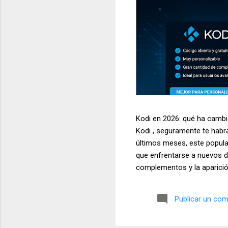
Kodi en 2026: qué ha cambia
Kodi , seguramente te habr
últimos meses, este popula
que enfrentarse a nuevos de
complementos y la aparició
siendo una de las aplicacio
televisores, ordenadores, d
Publicar un com
temas más buscados por los
multimedia. En este artícul