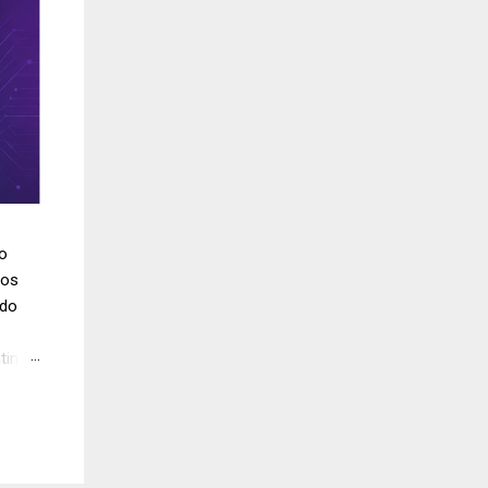
do
los
ido
tinúa
 en
los