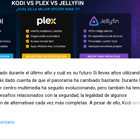
do durante el último año y cuál es su futuro Si llevas años utilizan
ás dado cuenta de que el panorama ha cambiado bastante. Durante 
r centro multimedia ha seguido evolucionando, pero también ha ten
safíos relacionados con la seguridad, la legalidad de algunos
n de alternativas cada vez más completas. A pesar de ello, Kodi con
nes más utilizadas para organizar y reproducir contenido multimedia
ispositivos Android y sistemas Linux. Además, sigue siendo uno de 
entario
 usuarios interesados en el streaming y la gestión de bibliotecas
o analizamos la situación actual de Kodi en 2026, los cambios más