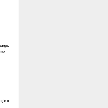
bargo,
omo
ogle o