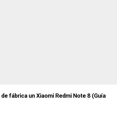
, sus ventajas, inconvenientes y lo que podemos esperar durante los
di y por qué sigue s...
de fábrica un Xiaomi Redmi Note 8 (Guía