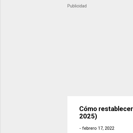
importantes del último año
Publicidad
próximos meses. ¿Qué es Ko
Cómo restablecer 
2025)
-
febrero 17, 2022