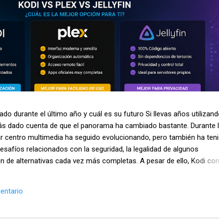
do durante el último año y cuál es su futuro Si llevas años utilizan
ás dado cuenta de que el panorama ha cambiado bastante. Durante 
r centro multimedia ha seguido evolucionando, pero también ha ten
safíos relacionados con la seguridad, la legalidad de algunos
n de alternativas cada vez más completas. A pesar de ello, Kodi con
nes más utilizadas para organizar y reproducir contenido multimedia
ispositivos Android y sistemas Linux. Además, sigue siendo uno de 
entario
 usuarios interesados en el streaming y la gestión de bibliotecas
o analizamos la situación actual de Kodi en 2026, los cambios más