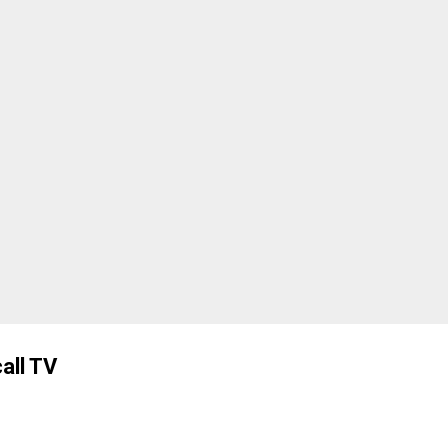
, sus ventajas, inconvenientes y lo que podemos esperar durante los
di y por qué sigue s...
all TV