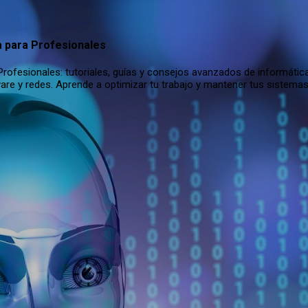
Ir al contenido principal
a para Profesionales
rofesionales: tutoriales, guías y consejos avanzados de informática
are y redes. Aprende a optimizar tu trabajo y mantener tus sistema