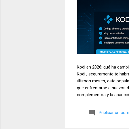
Kodi en 2026: qué ha cambia
Kodi , seguramente te habr
últimos meses, este popula
que enfrentarse a nuevos de
complementos y la aparició
siendo una de las aplicacio
televisores, ordenadores, d
Publicar un com
temas más buscados por los
multimedia. En este artícul