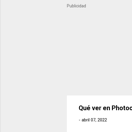
importantes del último año
Publicidad
próximos meses. ¿Qué es Ko
Qué ver en Photoc
-
abril 07, 2022