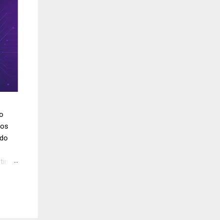
do
los
ido
tinúa
 en
los