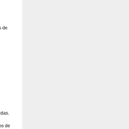
s de
idas.
os de