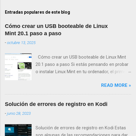
Entradas populares de este blog
Cómo crear un USB booteable de Linux
Mint 20.1 paso a paso
-
octubre 13, 2025
Cómo crear un USB booteable de Linux Mint
20.1 paso a paso Si estás pensando en probar
o instalar Linux Mint en tu ordenador, el primer
paso será crear un USB booteable de Linux
READ MORE »
Mint 20.1 . Este proceso te permitirá iniciar el
sistema operativo desde una memoria USB, sin
necesidad de modificar tu disco duro hasta que
Solución de errores de registro en Kodi
decidas hacerlo. A continuación te explicamos
-
junio 28, 2023
cómo crear un USB de arranque con Linux Mint
20.1 paso a paso , qué herramientas necesitas
Solución de errores de registro en Kodi Estas
y cómo iniciar tu PC desde él. Tabla de
son algunas de las recomendaciones para dar