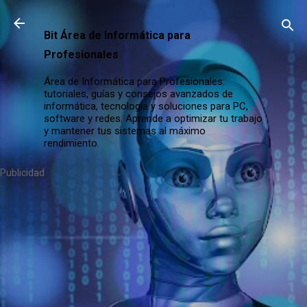
Ir al contenido principal
Bit Área de Informática para
Profesionales
Área de Informática para Profesionales:
tutoriales, guías y consejos avanzados de
informática, tecnología y soluciones para PC,
software y redes. Aprende a optimizar tu trabajo
y mantener tus sistemas al máximo
rendimiento.
Publicidad