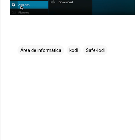
Área de informática
kodi
SafeKodi
C
o
m
e
n
t
a
r
i