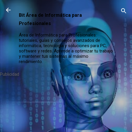
Ir al contenido principal
Bit Área de Informática para
Profesionales
Área de Informática para Profesionales:
tutoriales, guías y consejos avanzados de
informática, tecnología y soluciones para PC,
software y redes. Aprende a optimizar tu trabajo
y mantener tus sistemas al máximo
rendimiento.
Publicidad