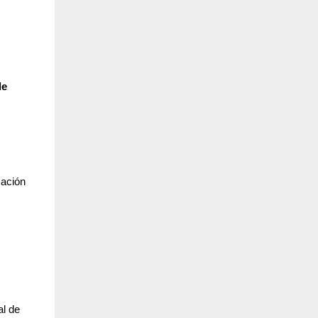
de
mación
al de