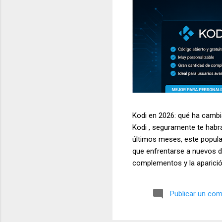
Kodi en 2026: qué ha cambia
Kodi , seguramente te habr
últimos meses, este popula
que enfrentarse a nuevos de
complementos y la aparició
siendo una de las aplicacio
televisores, ordenadores, d
Publicar un com
temas más buscados por los
multimedia. En este artícul