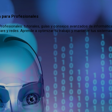
Ir al contenido principal
a para Profesionales
rofesionales: tutoriales, guías y consejos avanzados de informática
are y redes. Aprende a optimizar tu trabajo y mantener tus sistema