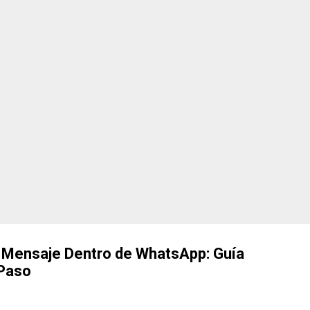
, sus ventajas, inconvenientes y lo que podemos esperar durante los
di y por qué sigue s...
 Mensaje Dentro de WhatsApp: Guía
Paso