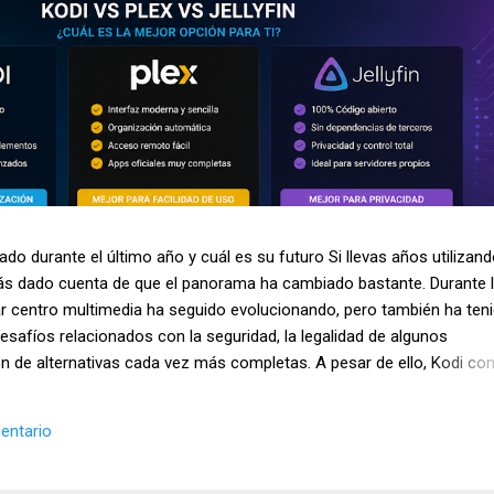
do durante el último año y cuál es su futuro Si llevas años utilizan
ás dado cuenta de que el panorama ha cambiado bastante. Durante 
r centro multimedia ha seguido evolucionando, pero también ha ten
safíos relacionados con la seguridad, la legalidad de algunos
n de alternativas cada vez más completas. A pesar de ello, Kodi con
nes más utilizadas para organizar y reproducir contenido multimedia
ispositivos Android y sistemas Linux. Además, sigue siendo uno de 
entario
 usuarios interesados en el streaming y la gestión de bibliotecas
o analizamos la situación actual de Kodi en 2026, los cambios más