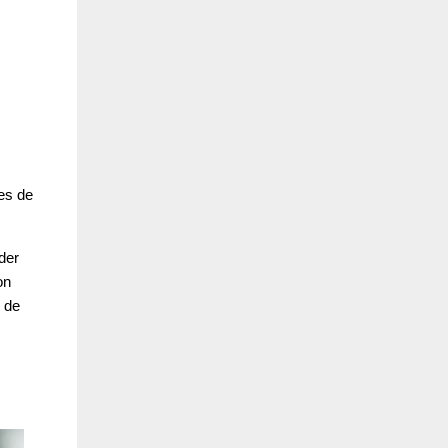
es de
der
on
 de