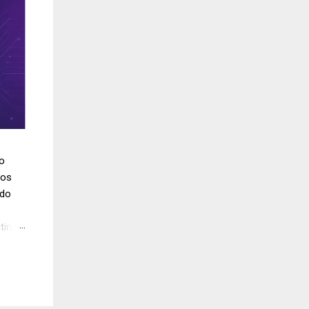
do
los
ido
tinúa
 en
los