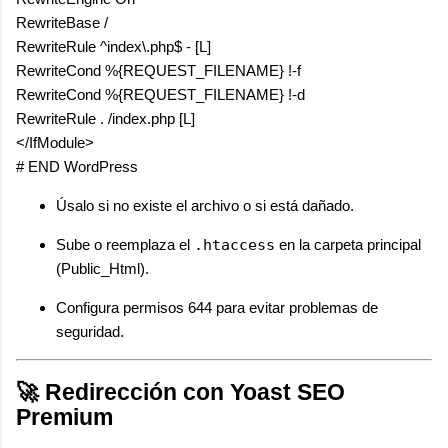
RewriteBase /

RewriteRule ^index\.php$ - [L]

RewriteCond %{REQUEST_FILENAME} !-f

RewriteCond %{REQUEST_FILENAME} !-d

RewriteRule . /index.php [L]

</IfModule>

Úsalo si no existe el archivo o si está dañado.
Sube o reemplaza el
.htaccess
en la carpeta principal
(Public_Html).
Configura permisos 644 para evitar problemas de
seguridad.
🚀 Redirección con Yoast SEO
Premium