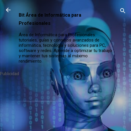
Ir al contenido principal
Bit Área de Informática para
Profesionales
Área de Informática para Profesionales:
tutoriales, guías y consejos avanzados de
informática, tecnología y soluciones para PC,
software y redes. Aprende a optimizar tu trabajo
y mantener tus sistemas al máximo
rendimiento.
Publicidad