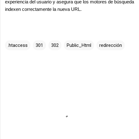
experiencia del usuario y asegura que los motores de búsqueda
indexen correctamente la nueva URL.
.htaccess
301
302
Public_Html
redirección
C
o
m
e
n
t
a
r
i
o