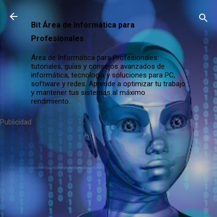
Ir al contenido principal
Bit Área de Informática para
Profesionales
Área de Informática para Profesionales:
tutoriales, guías y consejos avanzados de
informática, tecnología y soluciones para PC,
software y redes. Aprende a optimizar tu trabajo
y mantener tus sistemas al máximo
rendimiento.
Publicidad