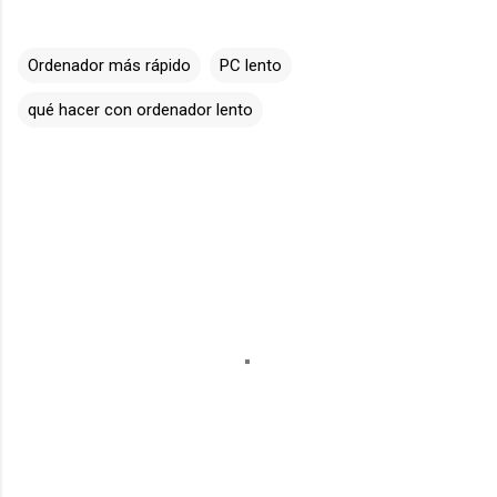
Ordenador más rápido
PC lento
qué hacer con ordenador lento
C
o
m
e
n
t
a
r
i
o
s